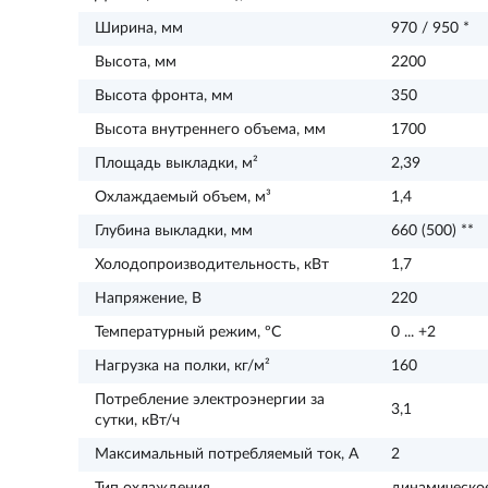
Ширина, мм
970 / 950 *
Высота, мм
2200
Высота фронта, мм
350
Высота внутреннего объема, мм
1700
Площадь выкладки, м²
2,39
Охлаждаемый объем, м³
1,4
Глубина выкладки, мм
660 (500) **
Холодопроизводительность, кВт
1,7
Напряжение, В
220
Температурный режим, ºС
0 ... +2
Нагрузка на полки, кг/м²
160
Потребление электроэнергии за
3,1
сутки, кВт/ч
Максимальный потребляемый ток, А
2