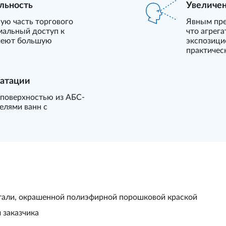
льность
Увеличен
ую часть торгового
Явным пре
мальный доступ к
что агрега
меют большую
экспозици
практичес
уатации
с поверхностью из АБС-
елями ванн с
стали, окрашенной полиэфирной порошковой краской
 заказчика