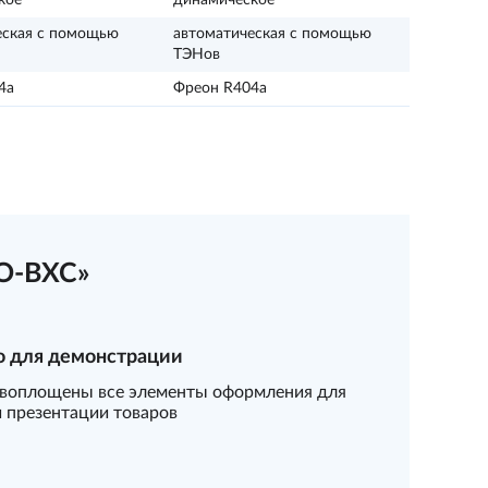
кое
динамическое
еская с помощью
автоматическая с помощью
ТЭНов
4a
Фреон R404a
О-ВХС»
о для демонстрации
 воплощены все элементы оформления для
 презентации товаров