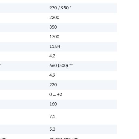
970 / 950 *
2200
350
1700
11,84
4,2
*
660 (500) **
4,9
220
0 ... +2
160
7,1
5,3