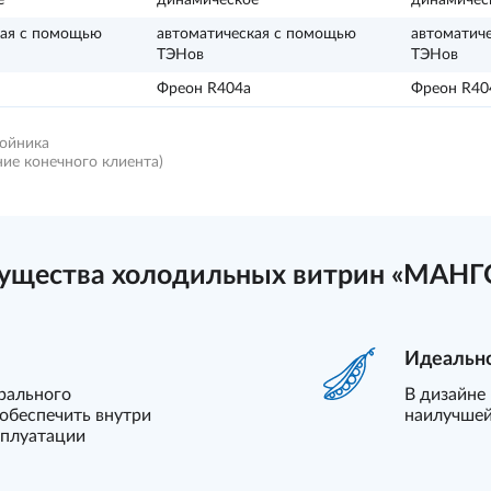
е
динамическое
динамичес
кая с помощью
автоматическая с помощью
автоматич
ТЭНов
ТЭНов
Фреон R404a
Фреон R40
бойника
ние конечного клиента)
ущества холодильных витрин «МАНГ
Идеальн
рального
В дизайне
обеспечить внутри
наилучшей
сплуатации