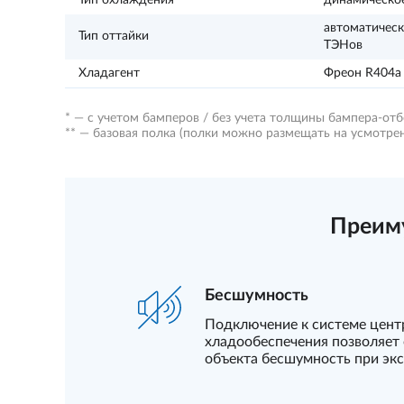
Тип охлаждения
динамическо
автоматичес
Тип оттайки
ТЭНов
Хладагент
Фреон R404a
* — с учетом бамперов / без учета толщины бампера-от
** — базовая полка (полки можно размещать на усмотре
Преим
Бесшумность
Подключение к системе цент
хладообеспечения позволяет 
объекта бесшумность при эк