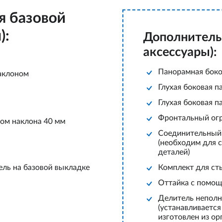
я базовой
):
Дополнитель
аксессуары):
Панорамная боко
наклоном
Глухая боковая п
Глухая боковая п
Фронтальный огра
лом наклона 40 мм
Соединительный
(необходим для 
деталей)
ль на базовой выкладке
Комплект для ст
Оттайка с помо
Делитель непол
(устанавливаетс
изготовлен из ор