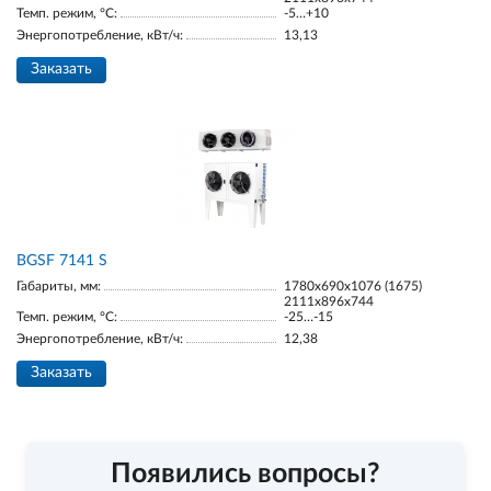
Темп. режим, °С:
-5…+10
Энергопотребление, кВт/ч:
13,13
Заказать
BGSF 7141 S
Габариты, мм:
1780х690х1076 (1675)
2111х896х744
Темп. режим, °С:
-25…-15
Энергопотребление, кВт/ч:
12,38
Заказать
Появились вопросы?