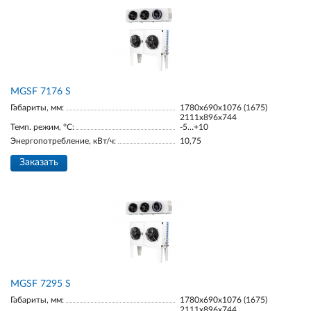
МGSF 7176 S
Габариты, мм:
1780х690х1076 (1675)
2111х896х744
Темп. режим, °С:
-5…+10
Энергопотребление, кВт/ч:
10,75
Заказать
МGSF 7295 S
Габариты, мм:
1780х690х1076 (1675)
2111х896х744