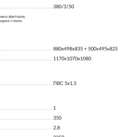
380/3/50
евых факторов,
лщина стенок
880x498x835 + 500x495x825
1170x1070x1080
ПВС 5х1,5
1
350
2.8