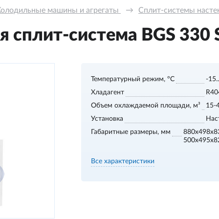
Холодильные машины и агрегаты 
→
Сплит-системы настенн
 сплит-система BGS 330 S,
Температурный режим, °С
-15.
Хладагент
R40
Объем охлаждаемой площади, м³
15-
Установка
Нас
Габаритные размеры, мм
880x498x8
500x495x8
Все характеристики