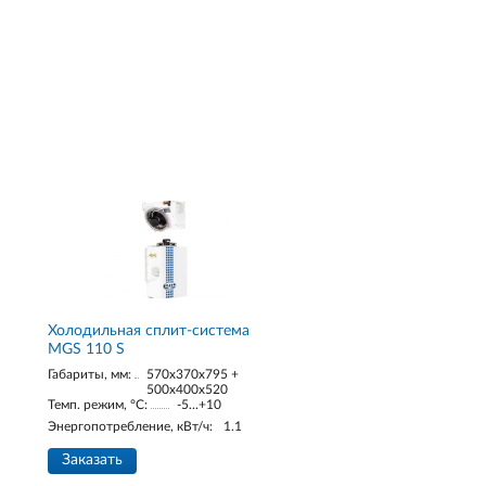
Холодильная сплит-система
MGS 110 S
Габариты, мм:
570x370x795 +
500x400x520
Темп. режим, °С:
-5...+10
Энергопотребление, кВт/ч:
1.1
Заказать