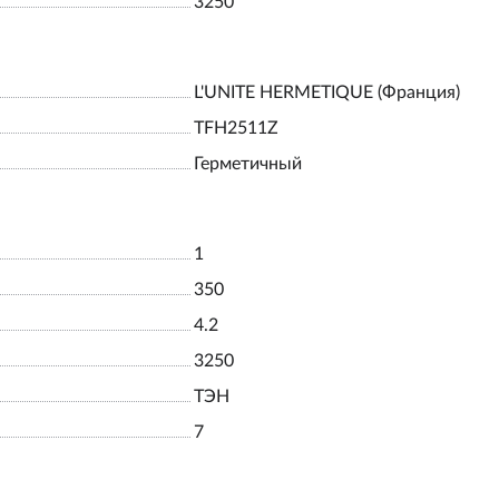
3250
L'UNITE HERMETIQUE (Франция)
TFH2511Z
Герметичный
1
350
4.2
3250
ТЭН
7