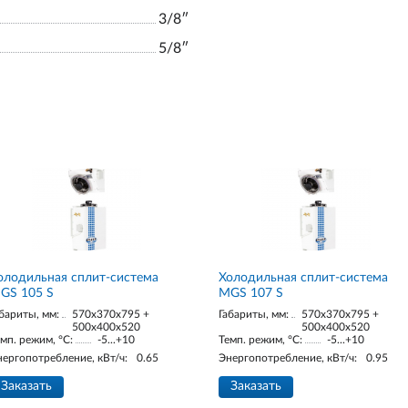
3/8ʺ
5/8ʺ
олодильная сплит-система
Холодильная сплит-система
GS 105 S
MGS 107 S
бариты, мм:
570x370x795 +
Габариты, мм:
570x370x795 +
500x400x520
500x400x520
мп. режим, °С:
-5...+10
Темп. режим, °С:
-5...+10
нергопотребление, кВт/ч:
0.65
Энергопотребление, кВт/ч:
0.95
Заказать
Заказать