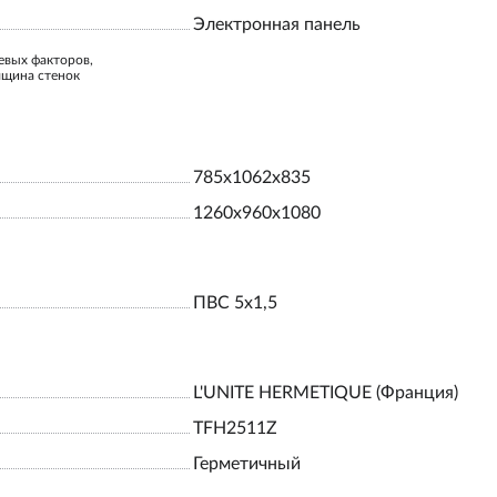
Электронная панель
евых факторов,
лщина стенок
785x1062x835
1260x960x1080
ПВС 5х1,5
L'UNITE HERMETIQUE (Франция)
TFH2511Z
Герметичный