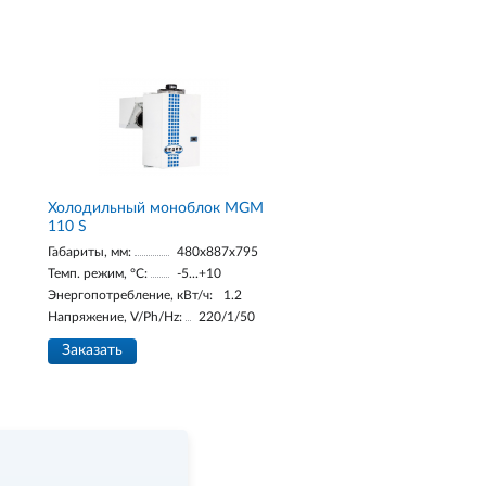
Холодильный моноблок MGM
110 S
Габариты, мм:
480x887x795
Темп. режим, °С:
-5...+10
Энергопотребление, кВт/ч:
1.2
Напряжение, V/Ph/Hz:
220/1/50
Заказать