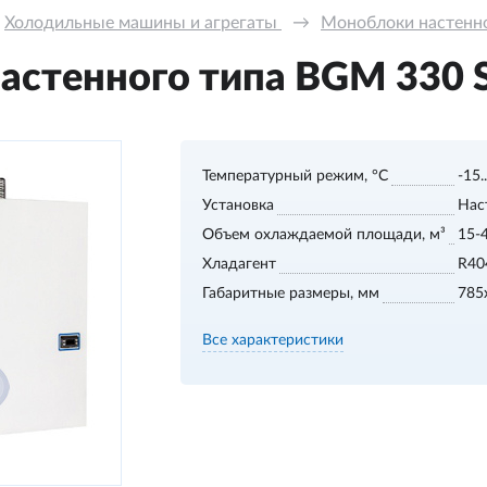
Холодильные машины и агрегаты 
→
Моноблоки настенног
стенного типа BGM 330 S,
Температурный режим, °С
-15.
Установка
Нас
Объем охлаждаемой площади, м³
15-
Хладагент
R40
Габаритные размеры, мм
785
Все характеристики