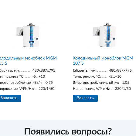
олодильный моноблок MGM
Холодильный моноблок MGM
05 S
107 S
бариты, мм:
480x887x795
Габариты, мм:
480x887x795
мп. режим, °С:
-5...+10
Темп. режим, °С:
-5...+10
нергопотребление, кВт/ч:
0.75
Энергопотребление, кВт/ч:
1.05
апряжение, V/Ph/Hz:
220/1/50
Напряжение, V/Ph/Hz:
220/1/50
Заказать
Заказать
Появились вопросы?