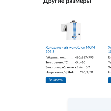
Другие размеры
Холодильный моноблок MGM
Х
103 S
1
Габариты, мм:
480x887x795
Га
Темп. режим, °С:
-5...+10
Те
Энергопотребление, кВт/ч:
0.7
Э
Напряжение, V/Ph/Hz:
220/1/50
Н
Заказать