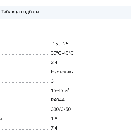
Таблица подбора
-15...-25
30°С-40°С
2.4
Настенная
3
15-45 м³
R404A
380/3/50
Вт
1.9
7.4