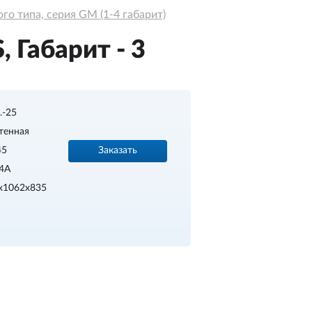
о типа, серия GM (1-4 габарит)
 Габарит - 3
..-25
тенная
Заказать
45
4A
x1062x835