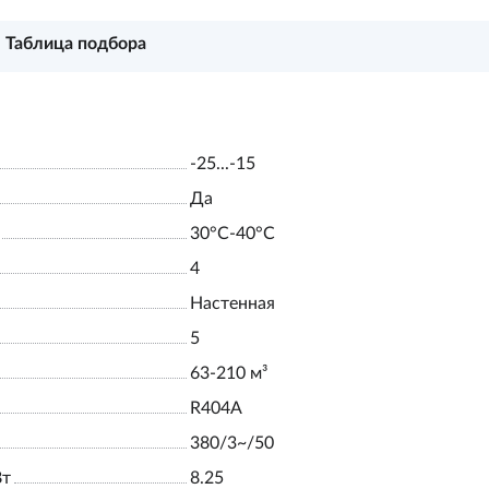
Таблица подбора
-25...-15
Да
30°С-40°С
4
Настенная
5
63-210 м³
R404A
380/3~/50
Вт
8.25