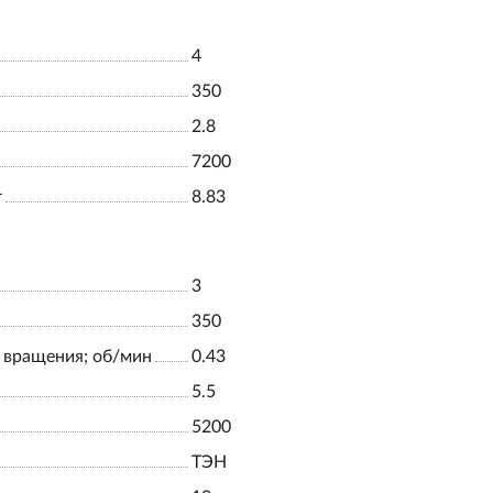
4
350
2.8
7200
т
8.83
3
350
 вращения; об/мин
0.43
5.5
5200
ТЭН