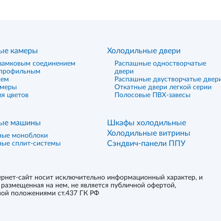
ые камеры
Холодильные двери
замковым соединением
Распашные одностворчатые
 профильным
двери
ием
Распашные двустворчатые двер
амеры
Откатные двери легкой серии
я цветов
Полосовые ПВХ-завесы
ые машины
Шкафы холодильные
Холодильные витрины
ные моноблоки
Сэндвич-панели ППУ
ные сплит-системы
рнет-сайт носит исключительно информационный характер, и
размещенная на нем, не является публичной офертой,
ой положениями ст.437 ГК РФ