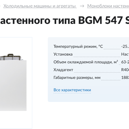
→
Холодильные машины и агрегаты 
→
Моноблоки настенно
стенного типа BGМ 547 S,
Температурный режим, °С
-25.
Установка
Нас
Объем охлаждаемой площади, м³
63-
Хладагент
R40
Габаритные размеры, мм
188
Все характеристики