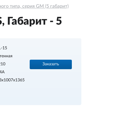
го типа, серия GM (5 габарит)
 Габарит - 5
..-15
тенная
Заказать
210
4A
3х1007х1365