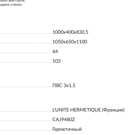
евых факторов,
лщина стенок
1000х400х830,5
1050х650х1100
64
103
ПВС 3х1,5
L'UNITE HERMETIQUE (Франция)
CAJ9480Z
Герметичный