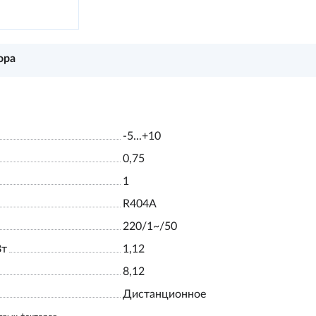
ора
-5...+10
0,75
1
R404А
220/1~/50
Вт
1,12
8,12
Дистанционное