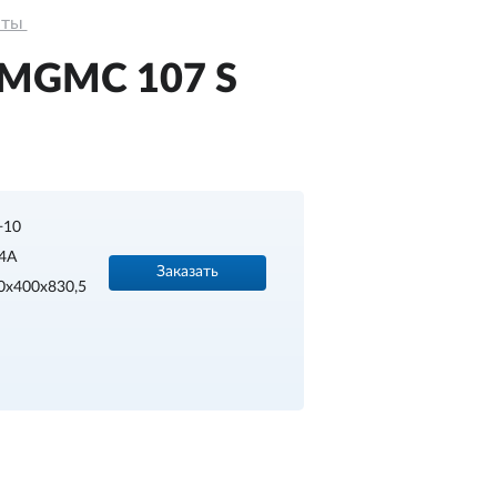
ты 
 MGMС 107 S
.+10
4А
Заказать
0х400х830,5