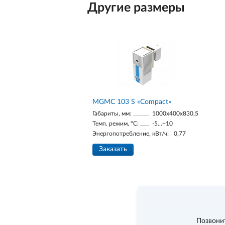
Другие размеры
MGMС 103 S «Compact»
Габариты, мм:
1000x400x830,5
Темп. режим, °С:
-5...+10
Энергопотребление, кВт/ч:
0,77
Заказать
Позвони