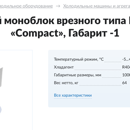
лодильное оборудование
→
Холодильные машины и агрега
 моноблок врезного типа
«Compact», Габарит -1
Температурный режим, °С
-5..
Хладагент
R40
Габаритные размеры, мм
100
Вес нетто, кг
64
Все характеристики