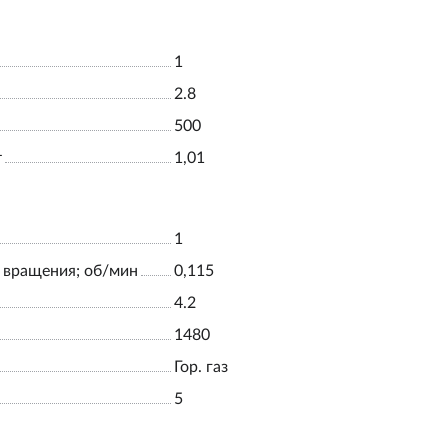
1
2.8
500
т
1,01
1
 вращения; об/мин
0,115
4.2
1480
Гор. газ
5