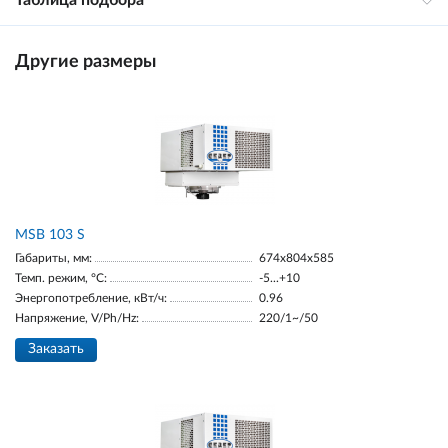
Таблица подбора
Другие размеры
MSB 103 S
Габариты, мм:
674х804х585
Темп. режим, °С:
-5...+10
Энергопотребление, кВт/ч:
0.96
Напряжение, V/Ph/Hz:
220/1~/50
Заказать