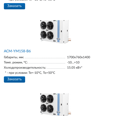
Заказать
АСМ-YM158-В6
Габариты, мм:
1700х760х1400
Темп. режим, °С:
-10…+10
Холодопроизводительность:
15.05 кВт*
* - при условии: Te=-10ºC, To=50ºC
Заказать