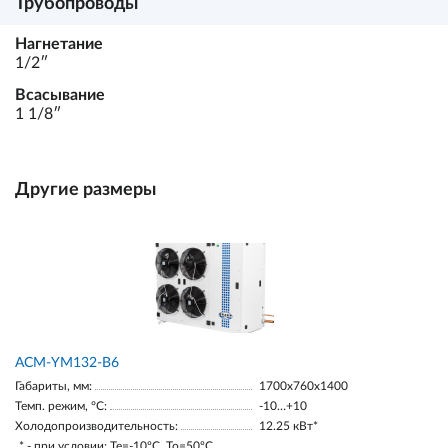
Трубопроводы
Нагнетание
1/2ʺ
Всасывание
1 1/8ʺ
Другие размеры
АСМ-YM132-В6
Габариты, мм:
1700х760х1400
Темп. режим, °С:
-10…+10
Холодопроизводительность:
12.25 кВт*
* - при условии: Te=-10ºC, To=50ºC