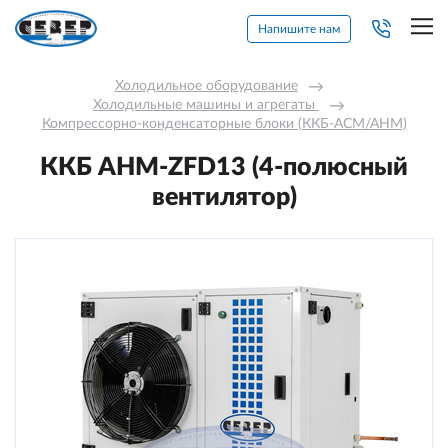
Напишите нам
Холодильное оборудование
→
Холодильные машины и агрегаты 
→
Компрессорно-конденсаторные блоки (ККБ-АСМ/АНМ)
ККБ AНM-ZFD13 (4-полюсный
вентилятор)