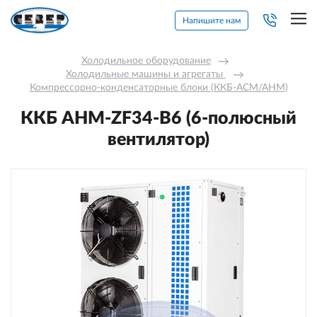
Напишите нам
Холодильное оборудование
→
Холодильные машины и агрегаты 
→
Компрессорно-конденсаторные блоки (ККБ-АСМ/АНМ)
ККБ AНM-ZF34-В6 (6-полюсный
вентилятор)