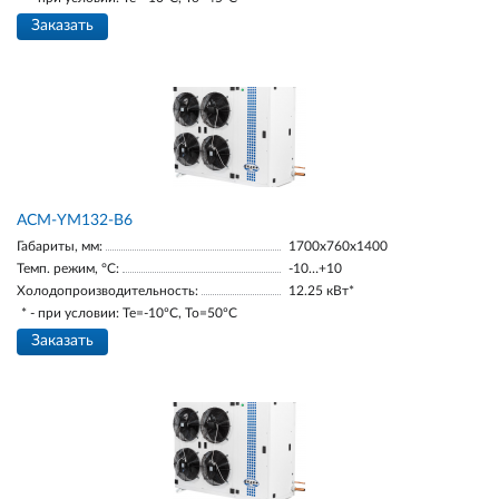
Заказать
АСМ-YM132-В6
Габариты, мм:
1700х760х1400
Темп. режим, °С:
-10…+10
Холодопроизводительность:
12.25 кВт*
* - при условии: Te=-10ºC, To=50ºC
Заказать