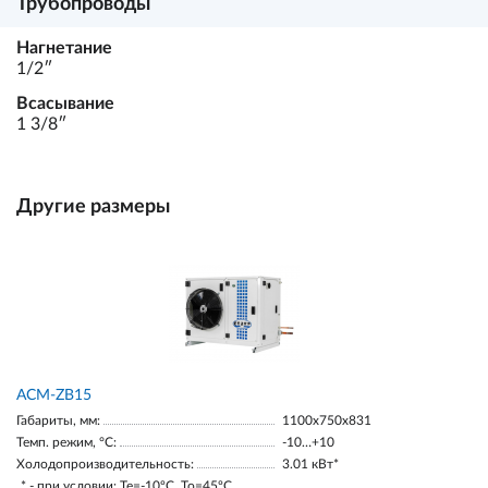
Трубопроводы
Нагнетание
1/2ʺ
Всасывание
1 3/8ʺ
Другие размеры
ACM-ZB15
Габариты, мм:
1100х750х831
Темп. режим, °С:
-10…+10
Холодопроизводительность:
3.01 кВт*
* - при условии: Te=-10ºC, To=45ºC