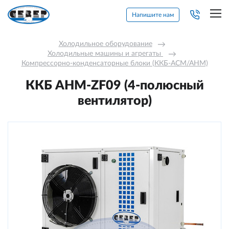
Напишите нам
Холодильное оборудование
→
Холодильные машины и агрегаты 
→
Компрессорно-конденсаторные блоки (ККБ-АСМ/АНМ)
ККБ AНM-ZF09 (4-полюсный
вентилятор)