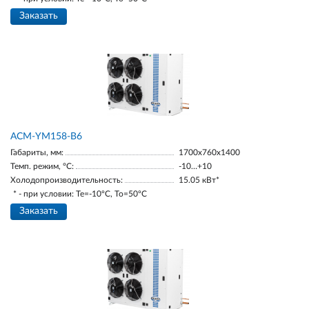
Заказать
АСМ-YM158-В6
Габариты, мм:
1700х760х1400
Темп. режим, °С:
-10…+10
Холодопроизводительность:
15.05 кВт*
* - при условии: Te=-10ºC, To=50ºC
Заказать