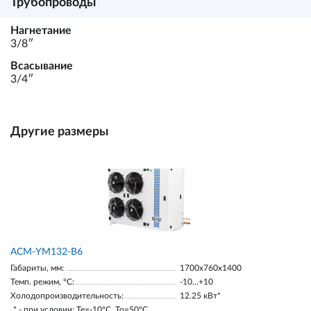
Трубопроводы
Нагнетание
3/8ʺ
Всасывание
3/4ʺ
Другие размеры
АСМ-YM132-В6
Габариты, мм:
1700х760х1400
Темп. режим, °С:
-10…+10
Холодопроизводительность:
12.25 кВт*
* - при условии: Te=-10ºC, To=50ºC