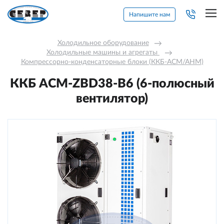
Напишите нам
Холодильное оборудование
→
Холодильные машины и агрегаты 
→
Компрессорно-конденсаторные блоки (ККБ-АСМ/АНМ)
ККБ ACM-ZBD38-В6 (6-полюсный
вентилятор)