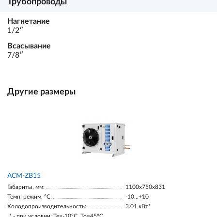
Трубопроводы
Нагнетание
1/2ʺ
Всасывание
7/8ʺ
Другие размеры
ACM-ZB15
Габариты, мм:
1100х750х831
Темп. режим, °С:
-10…+10
Холодопроизводительность:
3.01 кВт*
* - при условии: Te=-10ºC, To=45ºC