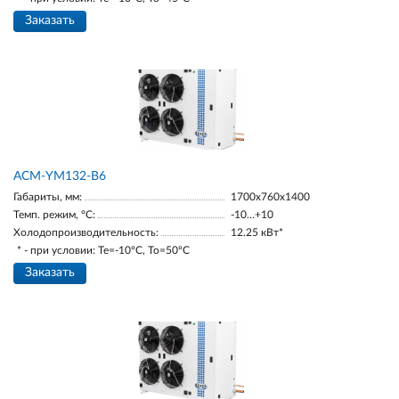
Заказать
АСМ-YM132-В6
Габариты, мм:
1700х760х1400
Темп. режим, °С:
-10…+10
Холодопроизводительность:
12.25 кВт*
* - при условии: Te=-10ºC, To=50ºC
Заказать