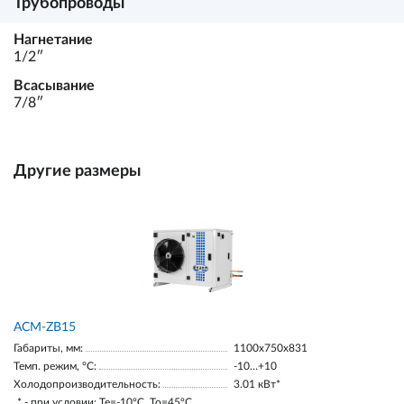
Трубопроводы
Нагнетание
1/2ʺ
Всасывание
7/8ʺ
Другие размеры
ACM-ZB15
Габариты, мм:
1100х750х831
Темп. режим, °С:
-10…+10
Холодопроизводительность:
3.01 кВт*
* - при условии: Te=-10ºC, To=45ºC