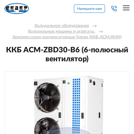
Напишите нам
Холодильное оборудование
→
Холодильные машины и агрегаты 
→
Компрессорно-конденсаторные блоки (ККБ-АСМ/АНМ)
ККБ ACM-ZBD30-В6 (6-полюсный
вентилятор)