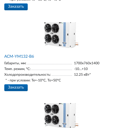
Заказать
АСМ-YM132-В6
Габариты, мм:
1700х760х1400
Темп. режим, °С:
-10…+10
Холодопроизводительность:
12.25 кВт*
* - при условии: Te=-10ºC, To=50ºC
Заказать