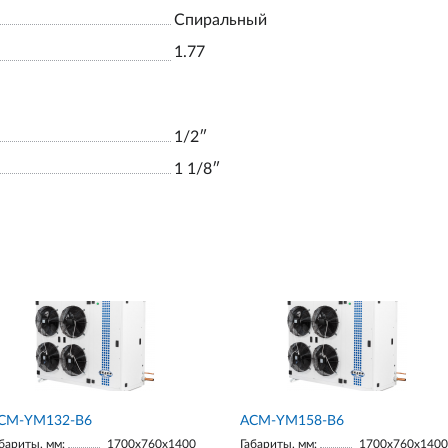
Спиральный
1.77
1/2ʺ
1 1/8ʺ
СМ-YM132-В6
АСМ-YM158-В6
бариты, мм:
1700х760х1400
Габариты, мм:
1700х760х1400