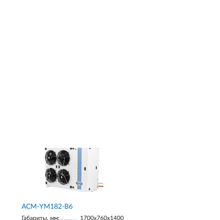
АСМ-YM182-В6
Габариты, мм:
1700х760х1400