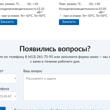
мп. режим, °С:
-10…+10
Темп. режим, °С:
-10…+10
олодопроизводительность:
12.25
Холодопроизводительность:
15.05
кВт*
кВт*
 - при условии: Te=-10ºC, To=50ºC
* - при условии: Te=-10ºC, To=50ºC
Заказать
Заказать
Появились вопросы?
те по телефону
8 (413) 261-75-95
или заполните форму ниже — мы 
с вами в течение рабочего дня.
вут
Ваш вопрос
ефона