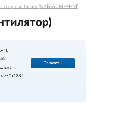
нсаторные блоки (ККБ-АСМ/АНМ)
нтилятор)
..+10
4A
Заказать
ольная
0х750х1381