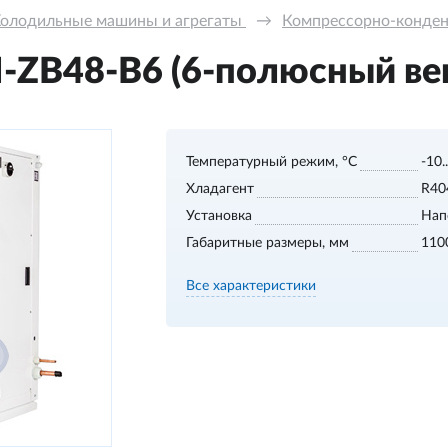
олодильные машины и агрегаты 
→
Компрессорно-конде
ZB48-В6 (6-полюсный ве
Температурный режим, °С
-10.
Хладагент
R40
Установка
Нап
Габаритные размеры, мм
110
Все характеристики