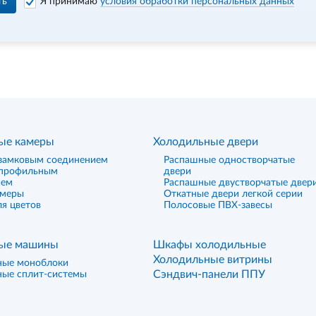
ть
Я принимаю
условия обработки персональных данных
ые камеры
Холодильные двери
замковым соединением
Распашные одностворчатые
 профильным
двери
ием
Распашные двустворчатые двер
амеры
Откатные двери легкой серии
я цветов
Полосовые ПВХ-завесы
ые машины
Шкафы холодильные
Холодильные витрины
ные моноблоки
Сэндвич-панели ППУ
ные сплит-системы