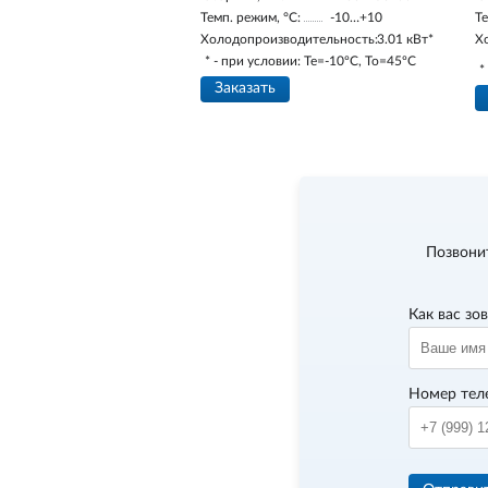
Темп. режим, °С:
-10…+10
Те
Холодопроизводительность:
3.01 кВт*
Х
* - при условии: Te=-10ºC, To=45ºC
*
Заказать
Позвони
Как вас зо
Номер тел