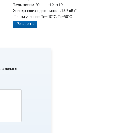
Темп. режим, °С:
-10…+10
Холодопроизводительность:
16.9 кВт*
* - при условии: Te=-10ºC, To=50ºC
Заказать
свяжемся