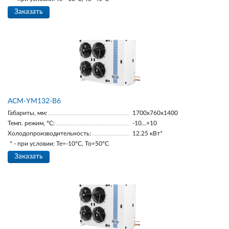
Заказать
АСМ-YM132-В6
Габариты, мм:
1700х760х1400
Темп. режим, °С:
-10…+10
Холодопроизводительность:
12.25 кВт*
* - при условии: Te=-10ºC, To=50ºC
Заказать