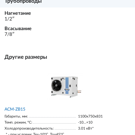
Трубопроводы
Нагнетание
1/2ʺ
Всасывание
7/8ʺ
Другие размеры
ACM-ZB15
Габариты, мм:
1100х750х831
Темп. режим, °С:
-10…+10
Холодопроизводительность:
3.01 кВт*
* - при условии: Te=-10ºC, To=45ºC