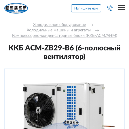
Напишите нам
Холодильное оборудование
→
Холодильные машины и агрегаты 
→
Компрессорно-конденсаторные блоки (ККБ-АСМ/АНМ)
ККБ ACM-ZB29-В6 (6-полюсный
вентилятор)